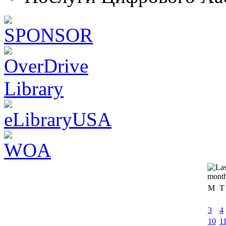
M
T
3
4
10
1