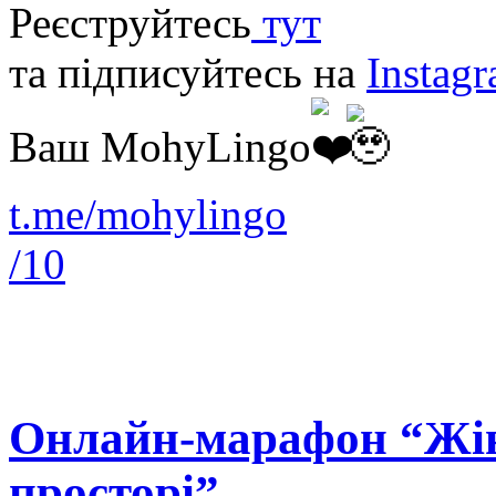
Реєструйтесь
тут
та підписуйтесь на
Instag
Ваш MohyLingo
t.me/mohylingo
/10
Онлайн-марафон “Жін
просторі”