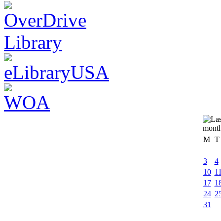
M
T
3
4
10
1
17
1
24
2
31