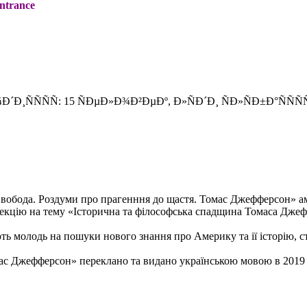
entrance
 Свобода. Роздуми про прагенння до щастя. Томас Джефферсон» а
о лекцію на тему «Icторична та фiлософська спадщина Томаса Дже
ють молодь на пошуки нового знання про Америку та iї iсторiю,
ас Джефферсон» переклано та видано українською мовою в 2019 