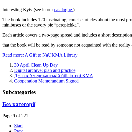
Interesting Kyiv (see in our
catalogue
)
The book includes 120 fascinating, concise articles about the most pro
minibuses or the savory pie “perepichka”.
Each article covers a two-page spread and includes a short description
that the book will be read by someone not acquainted with the reality o
Read more: A Gift to NaUKMA Library
30 April Clean Up Day
Digital archive: plan and practice
Джаз в Американській бібліотеці КМА
Cooperation Memorandum Signed
Subcategories
Без категорії
Page 9 of 221
Start
Prev