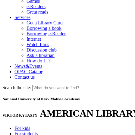
Games
e-Readers
Great reads
Services
Get a Library Card
Borrowing a book
Borrowing e-Reader
Internet
Watch films
Discussion club
Ask a librarian
How do I...?
News&Events
OPAC Catalog
Contact us
Search the site:
National University of Kyiv Mohyla Academy
AMERICAN LIBRAR
VIKTOR KYTASTY
For kids
For students