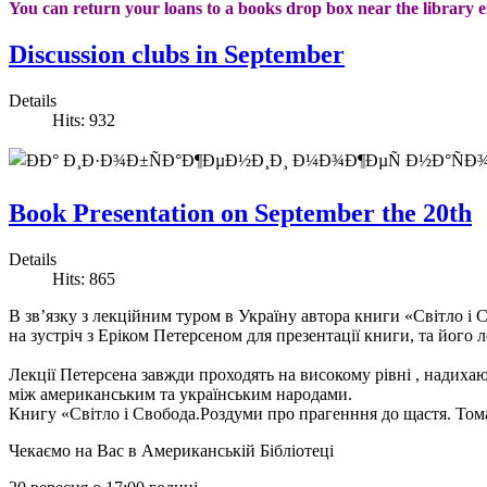
You can return your loans to a books drop box near the library 
Discussion clubs in September
Details
Hits: 932
Book Presentation on September the 20th
Details
Hits: 865
В зв’язку з лекцiйним туром в Україну автора книги «Cвiтло i
на зустрiч з Ерiком Петерсеном для презентацiї книги, та йог
Лекцiї Петерсена завжди проходять на високому рівнi , надиха
між американським та українським народами.
Книгу «Cвiтло i Свобода.Роздуми про прагенння до щастя. Том
Чекаємо на Вас в Американській Бібліотеці