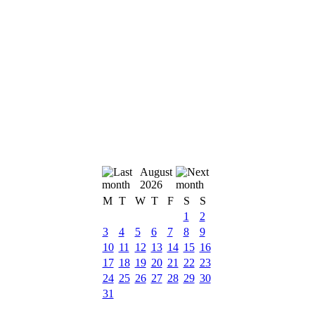
August
2026
M
T
W
T
F
S
S
1
2
3
4
5
6
7
8
9
10
11
12
13
14
15
16
17
18
19
20
21
22
23
24
25
26
27
28
29
30
31