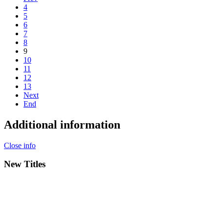
4
5
6
7
8
9
10
11
12
13
Next
End
Additional information
Close info
New Titles