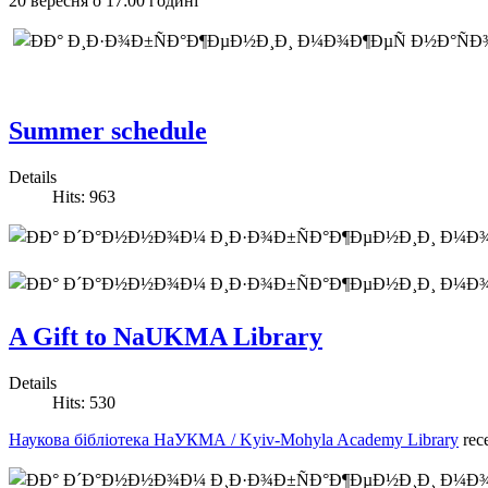
2
0 вересня о
17:00 годині
Summer schedule
Details
Hits: 963
A Gift to NaUKMA Library
Details
Hits: 530
Наукова бібліотека НаУКМА / Kyiv-Mohyla Academy Library
rece