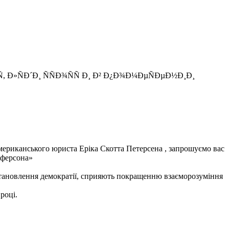
мериканського юриста Ерiка Скотта Петерсена , запрошуємо вас
фферсона»
 становлення демократiї, сприяють покращенню взаєморозуміння
роцi.