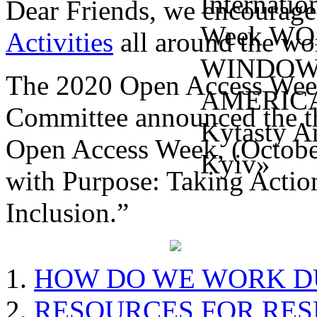
Dear Friends, we encourage
Activities
all around the wo
The 2020 Open Access Wee
Committee announced the the
Open Access Week, (Octobe
with Purpose: Taking Action
Inclusion.”
HOW DO WE WORK D
RESOURCES FOR RE