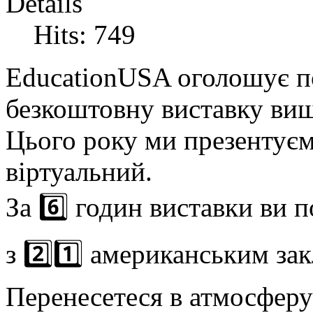
Details
Hits: 749
EducationUSA оголошує по
безкоштовну виставку ви
Цього року ми презентуєм
віртуальний.
За
6️⃣
годин виставки ви 
з
2️⃣
1️⃣
американським зак
Перенесетеся в атмосферу