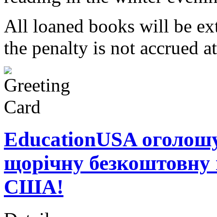
All loaned books will be ex
the penalty is not accrued at
EducationUSA оголошу
щорічну безкоштовну 
США!